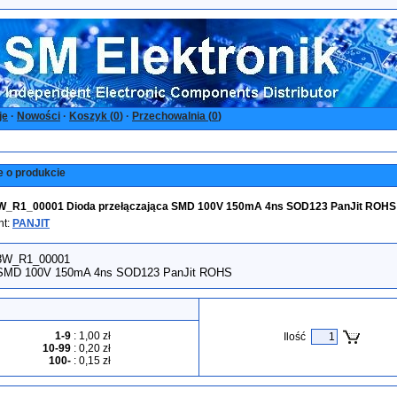
je
·
Nowości
·
Koszyk (
0
)
·
Przechowalnia (
0
)
e o produkcie
_R1_00001 Dioda przełączająca SMD 100V 150mA 4ns SOD123 PanJit ROHS
nt:
PANJIT
8W_R1_00001
 SMD 100V 150mA 4ns SOD123 PanJit ROHS
1-9
:
1,00 zł
Ilość
10-99
:
0,20 zł
100-
:
0,15 zł