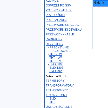
KWARCE
Galeria
OSPRZĘT PC GSM
POTENCJOMETRY
PRZEKAŹNIKI
PRZEŁĄCZNIKI
PRZETWORNICE AC DC
PRZETWORNIKI DŹWIĘKU
PRZEWODY / KABLE
RADIATORY
REZYSTORY
-
PRECYZYJNE
-
REGULOWANE
-
THT <1W
-
THT >1W
-
THT INNE
-
SMD 0805
-
SMD 1206
-
SMD Inne
SOCZEWKI LED
TERMISTORY
TRANSFORMATORY
TRANSOPTORY
TRANZYSTORY
-
SMD
-
THT
UKŁADY SCALONE