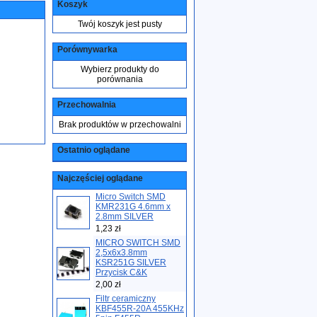
Koszyk
Twój koszyk jest pusty
Porównywarka
Wybierz produkty do
porównania
Przechowalnia
Brak produktów w przechowalni
Ostatnio oglądane
Najczęściej oglądane
Micro Switch SMD
KMR231G 4.6mm x
2.8mm SILVER
1,23 zł
MICRO SWITCH SMD
2,5x6x3.8mm
KSR251G SILVER
Przycisk C&K
2,00 zł
Filtr ceramiczny
KBF455R-20A 455KHz