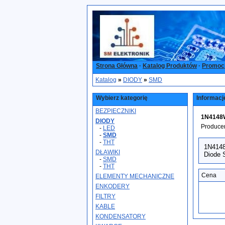
Strona Główna
·
Katalog Produktów
·
Promoc
Katalog
»
DIODY
»
SMD
Wybierz kategorię
Informacj
BEZPIECZNIKI
1N4148W
DIODY
Produce
-
LED
-
SMD
-
THT
1N414
DŁAWIKI
Diode
-
SMD
-
THT
Cena
ELEMENTY MECHANICZNE
ENKODERY
FILTRY
KABLE
KONDENSATORY