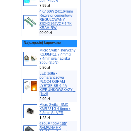
5pin F455R
7,99 zł
4K7 60W 24x164mm
Rezystor cementowy
REGULOWANY
ZS24X165VCF 4.7K
KRAH-RWI
90,00 zł
Najczęściej kupowane
Micro Switch sferyczny
KSJ0M411 7.4mm x
7.4mm siła nacisku
350g (3.5N)
5,80 zł
LED żółta -
pomarańczowa
PLCC4 OSRAM
LYETSF-BB-6-4A
KIERUNKOWSKAZY _
[1szt]
2,99 zł
Micro Switch SMD
KMR231G 4.6mm x
2.8mm SILVER
1,23 zł
680uF 400V 105'
SAMWHA HK