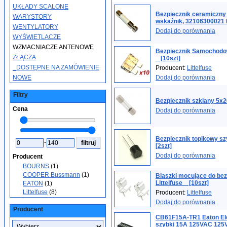
UKŁADY SCALONE
Bezpiecznik ceramiczn
WARYSTORY
wskaźnik, 32106300021 
WENTYLATORY
Dodaj do porównania
WYŚWIETLACZE
WZMACNIACZE ANTENOWE
Bezpiecznik Samochod
ZŁĄCZA
_ [10szt]
_DOSTĘPNE NA ZAMÓWIENIE
Producent:
Littelfuse
NOWE
Dodaj do porównania
Filtry
Bezpiecznik szklany 5x2
Cena
Dodaj do porównania
Bezpiecznik topikowy s
-
[2szt]
Dodaj do porównania
Producent
BOURNS
(1)
COOPER Bussmann
(1)
Blaszki mocujące do be
Littelfuse _ [10szt]
EATON
(1)
Littelfuse
(8)
Producent:
Littelfuse
Dodaj do porównania
Producent
CB61F15A-TR1 Eaton Ele
szybki 15A 125VAC 12