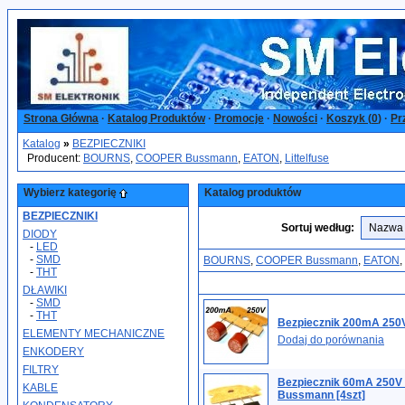
Strona Główna
·
Katalog Produktów
·
Promocje
·
Nowości
·
Koszyk (
0
)
·
Pr
Katalog
»
BEZPIECZNIKI
Producent:
BOURNS
,
COOPER Bussmann
,
EATON
,
Littelfuse
Wybierz kategorię
Katalog produktów
BEZPIECZNIKI
Sortuj według:
DIODY
-
LED
-
SMD
BOURNS
,
COOPER Bussmann
,
EATON
,
-
THT
DŁAWIKI
-
SMD
-
THT
Bezpiecznik 200mA 250V
ELEMENTY MECHANICZNE
Dodaj do porównania
ENKODERY
FILTRY
Bezpiecznik 60mA 250
KABLE
Bussmann [4szt]