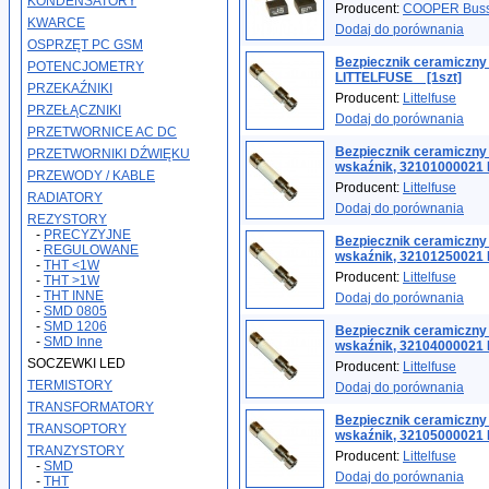
KONDENSATORY
Producent:
COOPER Bus
KWARCE
Dodaj do porównania
OSPRZĘT PC GSM
Bezpiecznik ceramiczn
POTENCJOMETRY
LITTELFUSE _ [1szt]
PRZEKAŹNIKI
Producent:
Littelfuse
PRZEŁĄCZNIKI
Dodaj do porównania
PRZETWORNICE AC DC
Bezpiecznik ceramiczn
PRZETWORNIKI DŹWIĘKU
wskaźnik, 32101000021 
PRZEWODY / KABLE
Producent:
Littelfuse
RADIATORY
Dodaj do porównania
REZYSTORY
-
PRECYZYJNE
Bezpiecznik ceramiczn
-
REGULOWANE
wskaźnik, 32101250021 
-
THT <1W
Producent:
Littelfuse
-
THT >1W
-
THT INNE
Dodaj do porównania
-
SMD 0805
-
SMD 1206
Bezpiecznik ceramiczn
-
SMD Inne
wskaźnik, 32104000021 
SOCZEWKI LED
Producent:
Littelfuse
TERMISTORY
Dodaj do porównania
TRANSFORMATORY
Bezpiecznik ceramiczn
TRANSOPTORY
wskaźnik, 32105000021 
TRANZYSTORY
Producent:
Littelfuse
-
SMD
Dodaj do porównania
-
THT