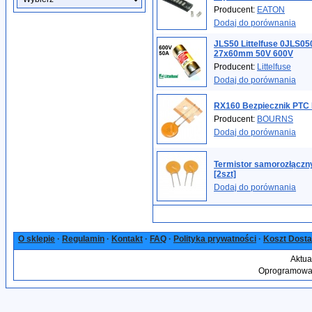
Producent:
EATON
Dodaj do porównania
JLS50 Littelfuse 0JLS05
27x60mm 50V 600V
Producent:
Littelfuse
Dodaj do porównania
RX160 Bezpiecznik PTC
Producent:
BOURNS
Dodaj do porównania
Termistor samorozłączn
[2szt]
Dodaj do porównania
O sklepie
·
Regulamin
·
Kontakt
·
FAQ
·
Polityka prywatności
·
Koszt Dost
Aktua
Oprogramowan