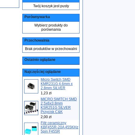
Twój koszyk jest pusty
Porównywarka
Wybierz produkty do
porównania
Przechowalnia
Brak produktów w przechowalni
Ostatnio oglądane
Najczęściej oglądane
Micro Switch SMD
KMR231G 4.6mm x
2.8mm SILVER
1,23 zł
MICRO SWITCH SMD
2,5x6x3.8mm
KSR251G SILVER
Przycisk C&K
2,00 zł
Filtr ceramiczny
KBF455R-20A 455KHz
5pin F455R