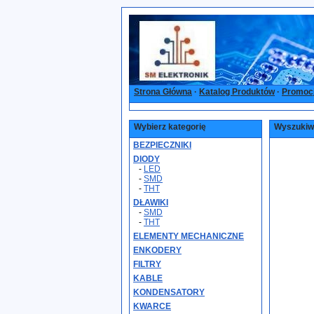
Strona Główna
·
Katalog Produktów
·
Promoc
Wybierz kategorię
Wyszukiw
BEZPIECZNIKI
DIODY
-
LED
-
SMD
-
THT
DŁAWIKI
-
SMD
-
THT
ELEMENTY MECHANICZNE
ENKODERY
FILTRY
KABLE
KONDENSATORY
KWARCE