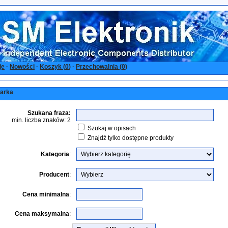
je
·
Nowości
·
Koszyk (
0
)
·
Przechowalnia (
0
)
arka
Szukana fraza:
min. liczba znaków: 2
Szukaj w opisach
Znajdź tylko dostępne produkty
Kategoria
:
Producent
:
Cena minimalna
:
Cena maksymalna
: