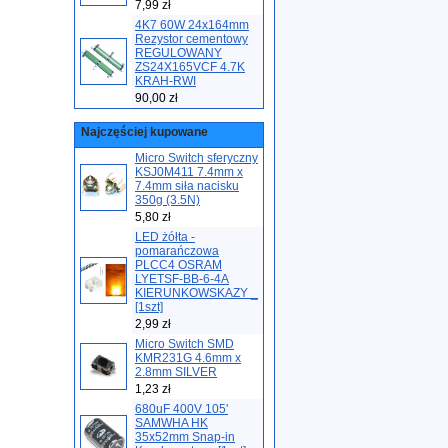
7,99 zł
4K7 60W 24x164mm
Rezystor cementowy
REGULOWANY
ZS24X165VCF 4.7K
KRAH-RWI
90,00 zł
Najczęściej kupowane
Micro Switch sferyczny
KSJ0M411 7.4mm x
7.4mm siła nacisku
350g (3.5N)
5,80 zł
LED żółta -
pomarańczowa
PLCC4 OSRAM
LYETSF-BB-6-4A
KIERUNKOWSKAZY _
[1szt]
2,99 zł
Micro Switch SMD
KMR231G 4.6mm x
2.8mm SILVER
1,23 zł
680uF 400V 105'
SAMWHA HK
35x52mm Snap-in