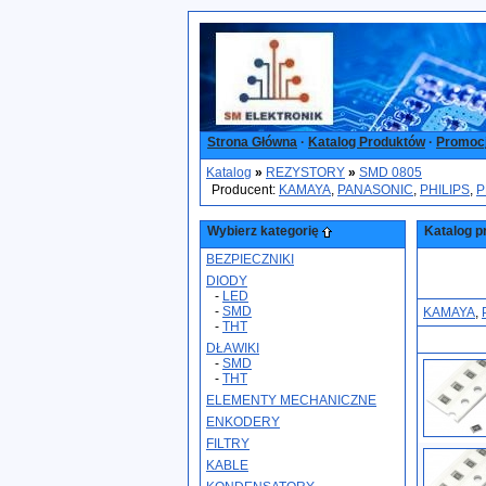
Strona Główna
·
Katalog Produktów
·
Promoc
Katalog
»
REZYSTORY
»
SMD 0805
Producent:
KAMAYA
,
PANASONIC
,
PHILIPS
,
P
Wybierz kategorię
Katalog p
BEZPIECZNIKI
DIODY
-
LED
-
SMD
KAMAYA
,
-
THT
DŁAWIKI
-
SMD
-
THT
ELEMENTY MECHANICZNE
ENKODERY
FILTRY
KABLE