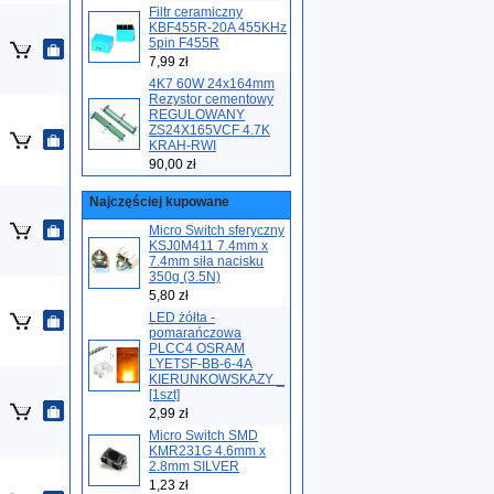
Filtr ceramiczny
KBF455R-20A 455KHz
5pin F455R
7,99 zł
4K7 60W 24x164mm
Rezystor cementowy
REGULOWANY
ZS24X165VCF 4.7K
KRAH-RWI
90,00 zł
Najczęściej kupowane
Micro Switch sferyczny
KSJ0M411 7.4mm x
7.4mm siła nacisku
350g (3.5N)
5,80 zł
LED żółta -
pomarańczowa
PLCC4 OSRAM
LYETSF-BB-6-4A
KIERUNKOWSKAZY _
[1szt]
2,99 zł
Micro Switch SMD
KMR231G 4.6mm x
2.8mm SILVER
1,23 zł