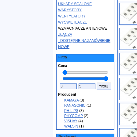
UKŁADY SCALONE
WARYSTORY
WENTYLATORY
WYŚWIETLACZE
WZMACNIACZE ANTENOWE
ZŁĄCZA
_DOSTĘPNE NA ZAMÓWIENIE
NOWE
Filtry
Cena
-
Producent
KAMAYA
(3)
PANASONIC
(1)
PHILIPS
(3)
PHYCOMP
(2)
VISHAY
(4)
WALSIN
(1)
Producent