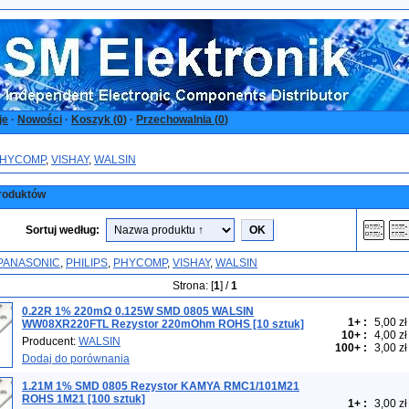
je
·
Nowości
·
Koszyk (
0
)
·
Przechowalnia (
0
)
HYCOMP
,
VISHAY
,
WALSIN
roduktów
Sortuj według:
PANASONIC
,
PHILIPS
,
PHYCOMP
,
VISHAY
,
WALSIN
Strona: [
1
] /
1
0.22R 1% 220mΩ 0.125W SMD 0805 WALSIN
1+
:
5,00 zł
WW08XR220FTL Rezystor 220mOhm ROHS [10 sztuk]
10+
:
4,00 zł
Producent:
WALSIN
100+
:
3,00 zł
Dodaj do porównania
1.21M 1% SMD 0805 Rezystor KAMYA RMC1/101M21
ROHS 1M21 [100 sztuk]
1+
:
3,00 zł