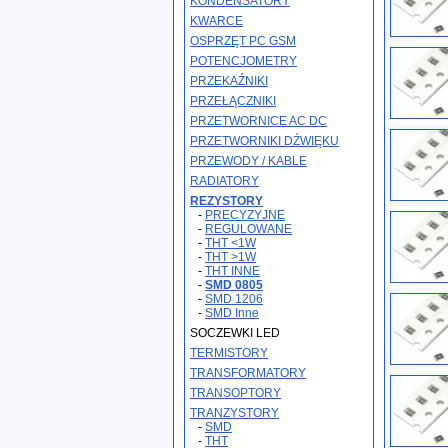
KONDENSATORY
KWARCE
OSPRZĘT PC GSM
POTENCJOMETRY
PRZEKAŹNIKI
PRZEŁĄCZNIKI
PRZETWORNICE AC DC
PRZETWORNIKI DŹWIĘKU
PRZEWODY / KABLE
RADIATORY
REZYSTORY
-
PRECYZYJNE
-
REGULOWANE
-
THT <1W
-
THT >1W
-
THT INNE
-
SMD 0805
-
SMD 1206
-
SMD Inne
SOCZEWKI LED
TERMISTORY
TRANSFORMATORY
TRANSOPTORY
TRANZYSTORY
-
SMD
-
THT