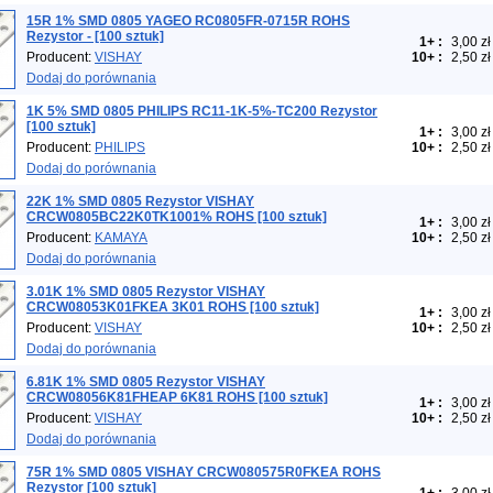
15R 1% SMD 0805 YAGEO RC0805FR-0715R ROHS
Rezystor - [100 sztuk]
1+
:
3,00 zł
Producent:
VISHAY
10+
:
2,50 zł
Dodaj do porównania
1K 5% SMD 0805 PHILIPS RC11-1K-5%-TC200 Rezystor
[100 sztuk]
1+
:
3,00 zł
Producent:
PHILIPS
10+
:
2,50 zł
Dodaj do porównania
22K 1% SMD 0805 Rezystor VISHAY
CRCW0805BC22K0TK1001% ROHS [100 sztuk]
1+
:
3,00 zł
Producent:
KAMAYA
10+
:
2,50 zł
Dodaj do porównania
3.01K 1% SMD 0805 Rezystor VISHAY
CRCW08053K01FKEA 3K01 ROHS [100 sztuk]
1+
:
3,00 zł
Producent:
VISHAY
10+
:
2,50 zł
Dodaj do porównania
6.81K 1% SMD 0805 Rezystor VISHAY
CRCW08056K81FHEAP 6K81 ROHS [100 sztuk]
1+
:
3,00 zł
Producent:
VISHAY
10+
:
2,50 zł
Dodaj do porównania
75R 1% SMD 0805 VISHAY CRCW080575R0FKEA ROHS
Rezystor [100 sztuk]