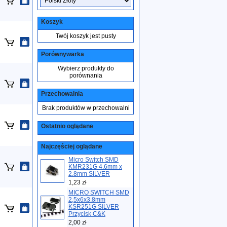
Koszyk
Twój koszyk jest pusty
Porównywarka
Wybierz produkty do
porównania
Przechowalnia
Brak produktów w przechowalni
Ostatnio oglądane
Najczęściej oglądane
Micro Switch SMD
KMR231G 4.6mm x
2.8mm SILVER
1,23 zł
MICRO SWITCH SMD
2,5x6x3.8mm
KSR251G SILVER
Przycisk C&K
2,00 zł