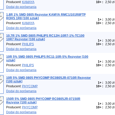
Producent:
KAMAYA
10+
:
2,50 zł
Dodaj do porównania
1.8R 1% SMD 0805 Rezystor KAMYA RMC1/101R8FTP
ROHS 1R8 [100 sztuk]
1+
:
3,00 zł
Producent:
KAMAYA
10+
:
2,50 zł
Dodaj do porównania
10.7R 1% SMD 0805 PHILIPS RC12H-10R7-1%-TC100
10R7 Rezystor [100 sztuk]
1+
:
3,00 zł
Producent:
PHILIPS
10+
:
2,50 zł
Dodaj do porównania
10R 5% SMD 0805 PHILIPS RC11-10R-5% Rezystor [100
sztuk]
1+
:
3,00 zł
Producent:
PHILIPS
10+
:
2,50 zł
Dodaj do porównania
10R 5% SMD 0805 PHYCOMP RC0805JR-0710R Rezystor
[100 sztuk]
1+
:
3,00 zł
Producent:
PHYCOMP
10+
:
2,50 zł
Dodaj do porównania
150R 5% SMD 0805 PHYCOMP RC0805JR-07150R
Rezystor [100 sztuk]
1+
:
3,00 zł
Producent:
PHYCOMP
10+
:
2,50 zł
Dodaj do porównania