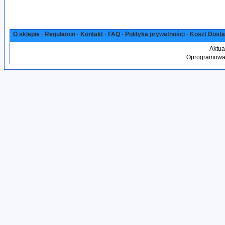
O sklepie
·
Regulamin
·
Kontakt
·
FAQ
·
Polityka prywatności
·
Koszt Dost
Aktua
Oprogramowan