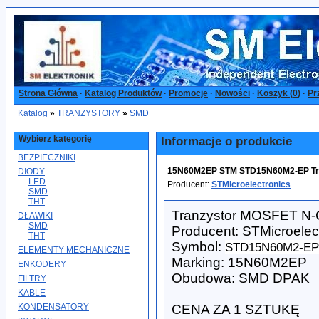
Strona Główna
·
Katalog Produktów
·
Promocje
·
Nowości
·
Koszyk (
0
)
·
Pr
Katalog
»
TRANZYSTORY
»
SMD
Wybierz kategorię
Informacje o produkcie
BEZPIECZNIKI
15N60M2EP STM STD15N60M2-EP Tra
DIODY
-
LED
Producent:
STMicroelectronics
-
SMD
-
THT
Tranzystor MOSFET N
DŁAWIKI
-
SMD
Producent: STMicroelec
-
THT
Symbol:
STD15N60M2-EP
ELEMENTY MECHANICZNE
Marking: 15N60M2EP
ENKODERY
Obudowa: SMD DPAK
FILTRY
KABLE
KONDENSATORY
CENA ZA 1 SZTUKĘ