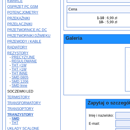
KWARCE
OSPRZĘT PC GSM
Cena
POTENCJOMETRY
1-10
:
6,99 zł
PRZEKAŹNIKI
10-
:
5,99 zł
PRZEŁĄCZNIKI
PRZETWORNICE AC DC
PRZETWORNIKI DŹWIĘKU
Galeria
PRZEWODY / KABLE
RADIATORY
REZYSTORY
-
PRECYZYJNE
-
REGULOWANE
-
THT <1W
-
THT >1W
-
THT INNE
-
SMD 0805
-
SMD 1206
-
SMD Inne
SOCZEWKI LED
TERMISTORY
Zapytaj o szczegó
TRANSFORMATORY
TRANSOPTORY
TRANZYSTORY
Imię i nazwisko:
-
SMD
-
THT
E-mail:
UKŁADY SCALONE