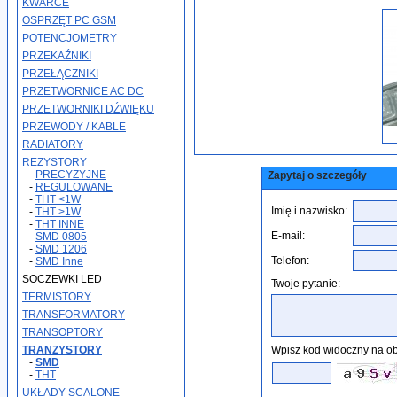
KWARCE
OSPRZĘT PC GSM
POTENCJOMETRY
PRZEKAŹNIKI
PRZEŁĄCZNIKI
PRZETWORNICE AC DC
PRZETWORNIKI DŹWIĘKU
PRZEWODY / KABLE
RADIATORY
REZYSTORY
-
PRECYZYJNE
Zapytaj o szczegóły
-
REGULOWANE
-
THT <1W
Imię i nazwisko:
-
THT >1W
-
THT INNE
E-mail:
-
SMD 0805
-
SMD 1206
Telefon:
-
SMD Inne
SOCZEWKI LED
Twoje pytanie:
TERMISTORY
TRANSFORMATORY
TRANSOPTORY
TRANZYSTORY
Wpisz kod widoczny na ob
-
SMD
-
THT
UKŁADY SCALONE