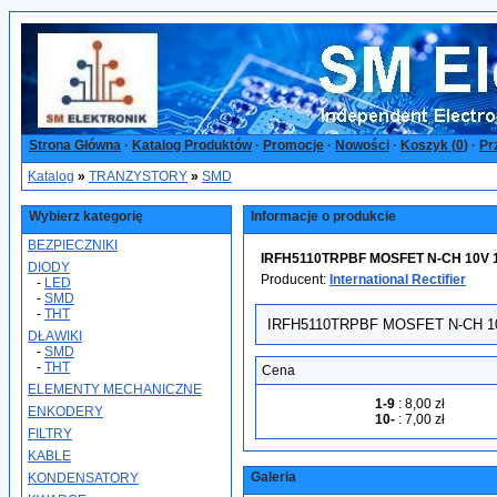
Strona Główna
·
Katalog Produktów
·
Promocje
·
Nowości
·
Koszyk (
0
)
·
Pr
Katalog
»
TRANZYSTORY
»
SMD
Wybierz kategorię
Informacje o produkcie
BEZPIECZNIKI
IRFH5110TRPBF MOSFET N-CH 10V 11
DIODY
Producent:
International Rectifier
-
LED
-
SMD
-
THT
IRFH5110TRPBF MOSFET N-CH 10V 
DŁAWIKI
-
SMD
-
THT
Cena
ELEMENTY MECHANICZNE
1-9
:
8,00 zł
ENKODERY
10-
:
7,00 zł
FILTRY
KABLE
Galeria
KONDENSATORY