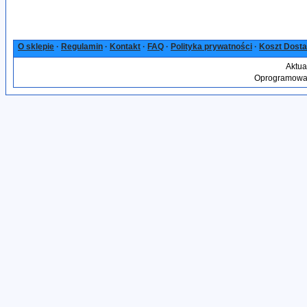
O sklepie
·
Regulamin
·
Kontakt
·
FAQ
·
Polityka prywatności
·
Koszt Dost
Aktua
Oprogramowan