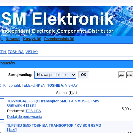
je
·
Nowości
·
Koszyk (
0
)
·
Przechowalnia (
0
)
KEN
,
TOSHIBA
,
VISHAY
roduktów
Sortuj według:
D
,
Kingbright
,
TELEFUNKEN
,
TOSHIBA
,
VISHAY
Strona: [
1
] /
1
TLP240GA(LF5.F(O Transoptor SMD 1-Ch MOSFET 5kV
Gull wing 4 [1szt]
5,99 zł
Producent:
TOSHIBA
Dodaj do porównania
TLP748J SMD TOSHIBA TRANSOPTOR 4KV SCR 6SMD
[1szt]