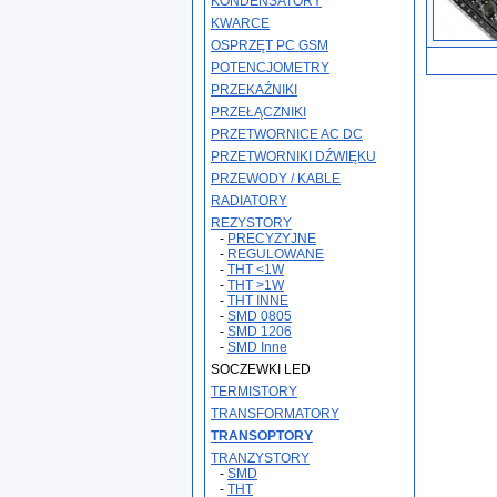
KONDENSATORY
KWARCE
OSPRZĘT PC GSM
POTENCJOMETRY
PRZEKAŹNIKI
PRZEŁĄCZNIKI
PRZETWORNICE AC DC
PRZETWORNIKI DŹWIĘKU
PRZEWODY / KABLE
RADIATORY
REZYSTORY
-
PRECYZYJNE
-
REGULOWANE
-
THT <1W
-
THT >1W
-
THT INNE
-
SMD 0805
-
SMD 1206
-
SMD Inne
SOCZEWKI LED
TERMISTORY
TRANSFORMATORY
TRANSOPTORY
TRANZYSTORY
-
SMD
-
THT