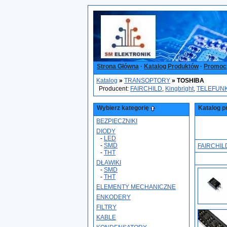
Strona Główna
·
Katalog Produktów
·
Promoc
Katalog
»
TRANSOPTORY
»
TOSHIBA
Producent:
FAIRCHILD
,
Kingbright
,
TELEFUN
Wybierz kategorię
Katalog p
BEZPIECZNIKI
DIODY
-
LED
-
SMD
FAIRCHIL
-
THT
DŁAWIKI
-
SMD
-
THT
ELEMENTY MECHANICZNE
ENKODERY
FILTRY
KABLE