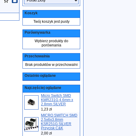
Koszyk
Twój koszyk jest pusty
Porównywarka
Wybierz produkty do
porównania
Przechowalnia
Brak produktów w przechowalni
Ostatnio oglądane
Najczęściej oglądane
Micro Switch SMD
KMR231G 4.6mm x
2.8mm SILVER
1,23 zł
MICRO SWITCH SMD
2,5x6x3.8mm
KSR251G SILVER
Przycisk C&K
2,00 zł