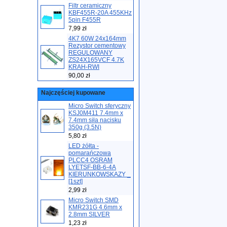
Filtr ceramiczny
KBF455R-20A 455KHz
5pin F455R
7,99 zł
4K7 60W 24x164mm
Rezystor cementowy
REGULOWANY
ZS24X165VCF 4.7K
KRAH-RWI
90,00 zł
Najczęściej kupowane
Micro Switch sferyczny
KSJ0M411 7.4mm x
7.4mm siła nacisku
350g (3.5N)
5,80 zł
LED żółta -
pomarańczowa
PLCC4 OSRAM
LYETSF-BB-6-4A
KIERUNKOWSKAZY _
[1szt]
2,99 zł
Micro Switch SMD
KMR231G 4.6mm x
2.8mm SILVER
1,23 zł